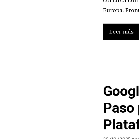
comarca con 
Europa. Front
Leer más
Googl
Paso 
Plata