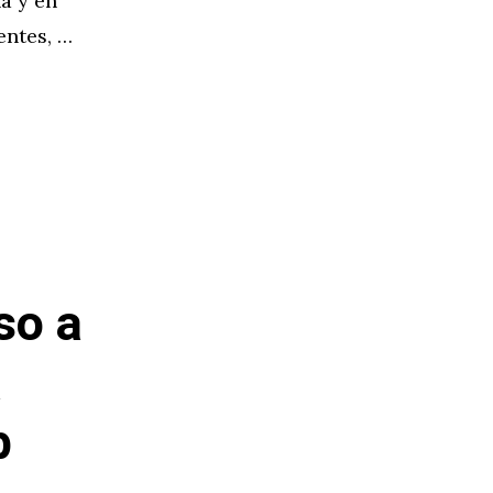
a y en
entes, …
so a
a
b