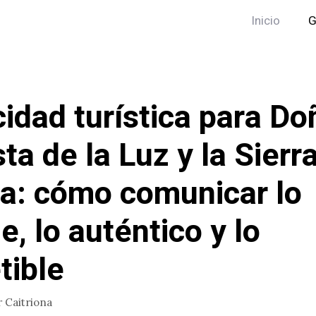
Inicio
G
cidad turística para Do
ta de la Luz y la Sierr
a: cómo comunicar lo
e, lo auténtico y lo
tible
r
Caitriona