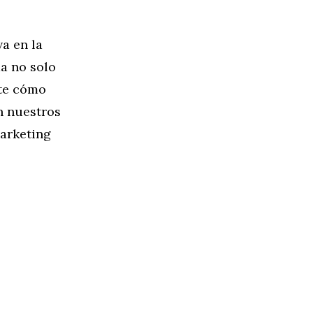
va en la
a no solo
nte cómo
n nuestros
marketing