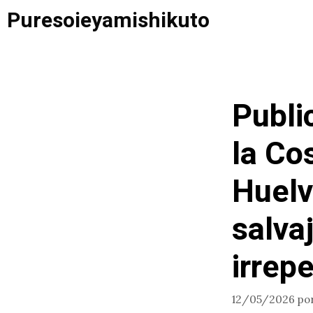
Saltar
Puresoieyamishikuto
al
contenido
Publi
la Cos
Huelv
salvaj
irrepe
12/05/2026
po