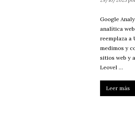
29/10/2025
po
Google Analyt
analítica we
reemplaza a 
medimos y co
sitios web y 
Leovel …
Leer más