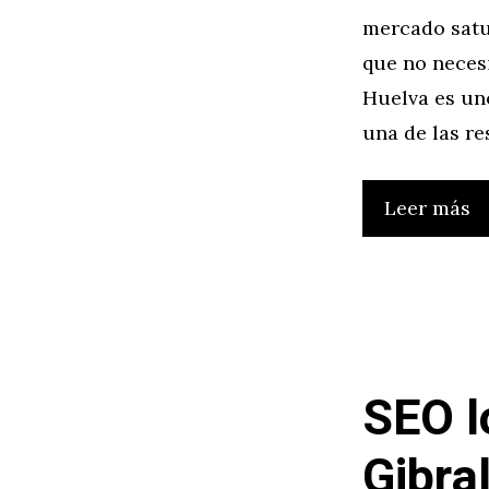
mercado satu
que no necesi
Huelva es uno
una de las r
Leer más
SEO l
Gibra