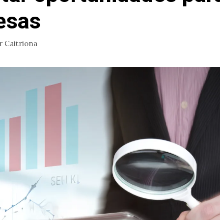
esas
r
Caitriona