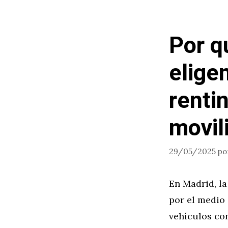
Por q
elige
renti
movil
29/05/2025
po
En Madrid, l
por el medio 
vehículos co