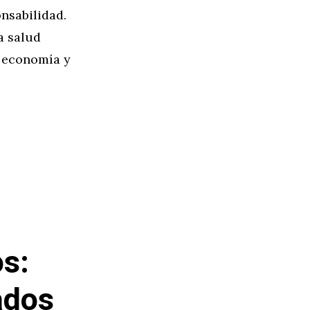
nsabilidad.
a salud
u economía y
os:
ados