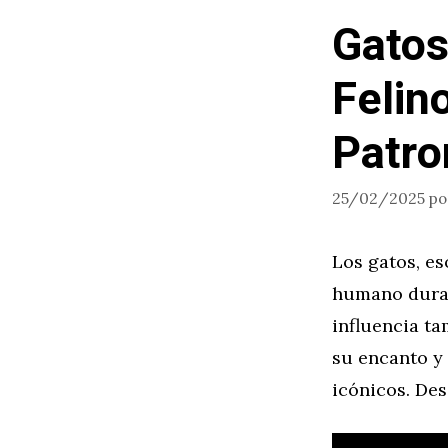
Gatos
Felin
Patro
25/02/2025
p
Los gatos, e
humano duran
influencia t
su encanto y 
icónicos. Des