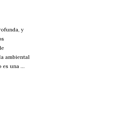
ofunda, y
os
de
la ambiental
o es una …