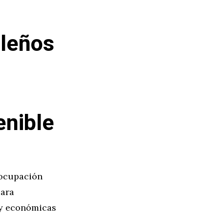
ileños
enible
eocupación
para
 y económicas