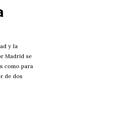
a
ad y la
or Madrid se
es como para
r de dos