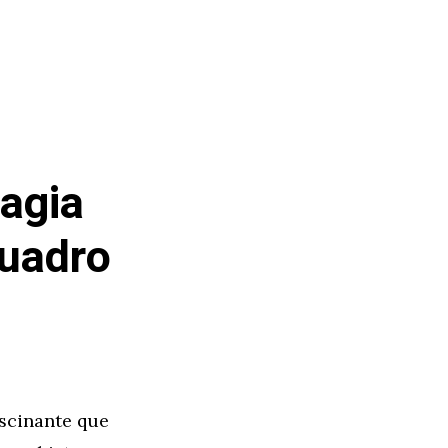
agia
Cuadro
ascinante que