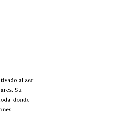
tivado al ser
ares. Su
moda, donde
rones