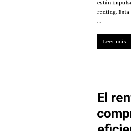
están impuls
renting. Esta
…
Leer más
El re
compr
efici