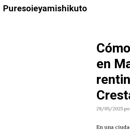
Saltar
Puresoieyamishikuto
al
contenido
Cómo 
en Ma
renti
Cres
29/05/2025
po
En una ciuda