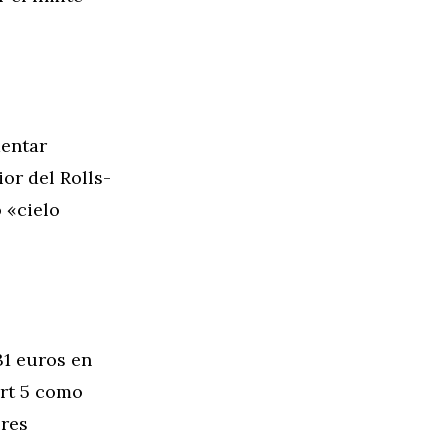
mentar
or del Rolls-
 «cielo
31 euros en
ort 5 como
ores