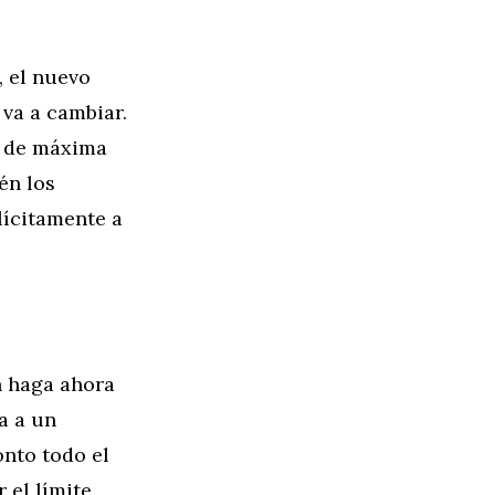
, el nuevo
 va a cambiar.
o de máxima
én los
lícitamente a
h haga ahora
a a un
onto todo el
 el límite