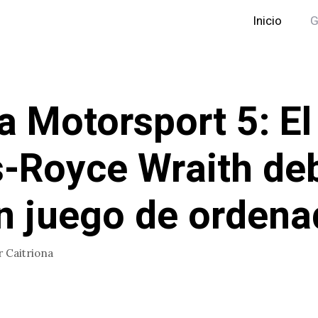
Inicio
G
a Motorsport 5: El
s-Royce Wraith de
n juego de ordena
r
Caitriona