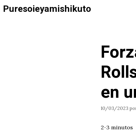
Saltar
Puresoieyamishikuto
al
contenido
Forz
Roll
en u
10/03/2023
po
2-3 minutos