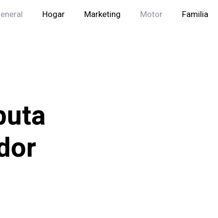
eneral
Hogar
Marketing
Motor
Familia
buta
dor