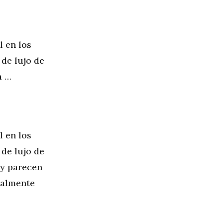
 en los
 de lujo de
a …
 en los
 de lujo de
 y parecen
ualmente