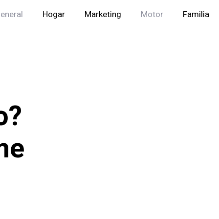
eneral
Hogar
Marketing
Motor
Familia
o?
me