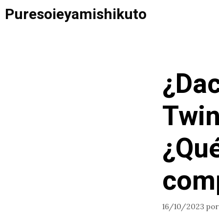
Saltar
Puresoieyamishikuto
al
contenido
¿Dac
Twin
¿Qué
com
16/10/2023
po