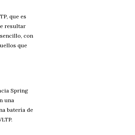
TP, que es
e resultar
 sencillo, con
quellos que
acia Spring
on una
na batería de
WLTP.