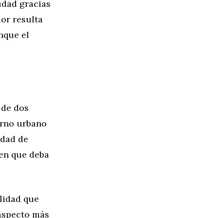
udad gracias
or resulta
nque el
 de dos
orno urbano
idad de
cen que deba
lidad que
 aspecto más