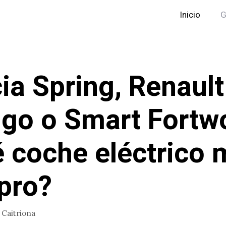
Inicio
G
ia Spring, Renault
go o Smart Fortw
 coche eléctrico 
pro?
r
Caitriona