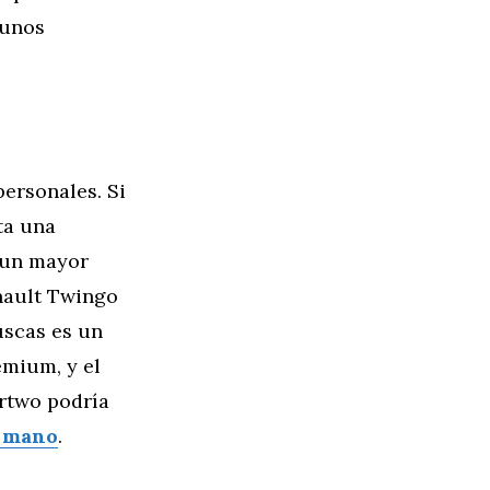
 unos
personales. Si
ta una
s un mayor
nault Twingo
uscas es un
mium, y el
rtwo podría
a mano
.