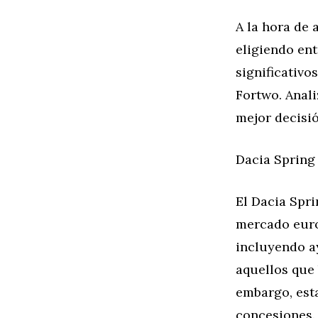
A la hora de 
eligiendo en
significativo
Fortwo. Anali
mejor decisió
Dacia Spring
El Dacia Spri
mercado europ
incluyendo a
aquellos que 
embargo, esta
concesiones.