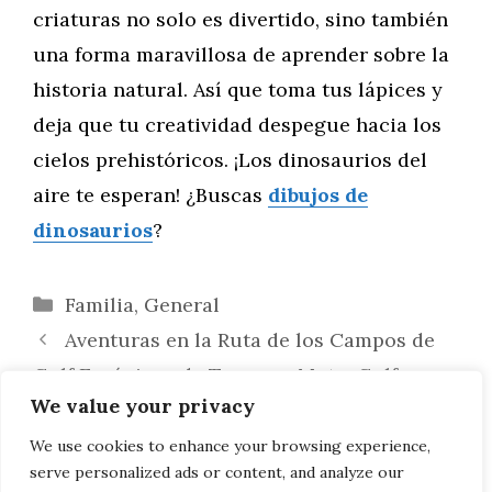
criaturas no solo es divertido, sino también
una forma maravillosa de aprender sobre la
historia natural. Así que toma tus lápices y
deja que tu creatividad despegue hacia los
cielos prehistóricos. ¡Los dinosaurios del
aire te esperan! ¿Buscas
dibujos de
dinosaurios
?
Categorías
Familia
,
General
Aventuras en la Ruta de los Campos de
Golf Escénicos de Texas en Moto: Golf y
We value your privacy
Naturaleza en Dos Ruedas
Colorea la Migración y Movimientos
We use cookies to enhance your browsing experience,
serve personalized ads or content, and analyze our
Estacionales de los Dinosaurios