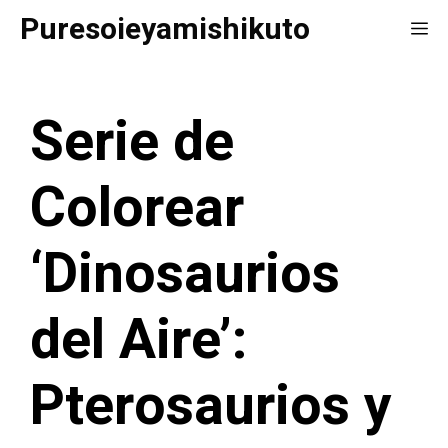
Saltar
Puresoieyamishikuto
Me
al
contenido
Serie de
Colorear
‘Dinosaurios
del Aire’:
Pterosaurios y