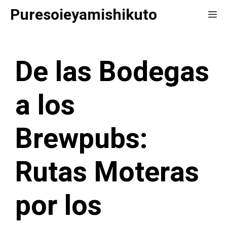
Saltar
Puresoieyamishikuto
Me
al
contenido
De las Bodegas
a los
Brewpubs:
Rutas Moteras
por los