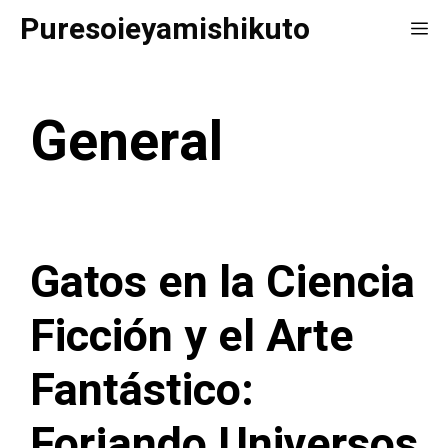
Saltar
Puresoieyamishikuto
Me
al
contenido
General
Gatos en la Ciencia
Ficción y el Arte
Fantástico:
Forjando Universos