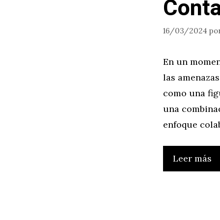
Conta
16/03/2024
po
En un moment
las amenazas
como una figu
una combinac
enfoque colab
Leer más