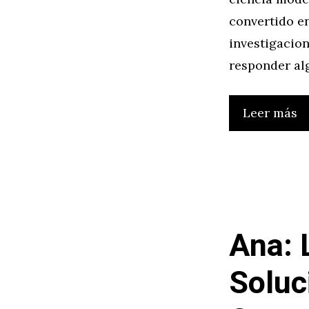
convertido e
investigacio
responder al
Leer más
Ana: 
Soluc