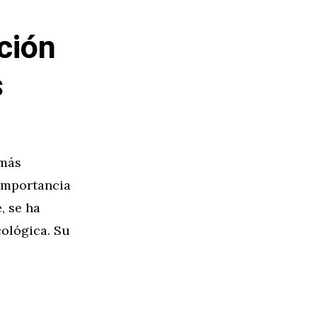
ción
s
 más
 importancia
, se ha
cológica. Su