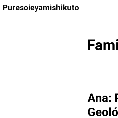
Saltar
Puresoieyamishikuto
al
contenido
Fami
Ana: 
Geoló