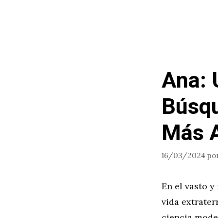
Ana: 
Búsqu
Más A
16/03/2024
po
En el vasto y
vida extrater
ciencia mode