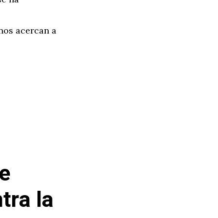
nos acercan a
de
tra la