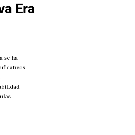
va Era
a se ha
ificativos
l
abilidad
culas