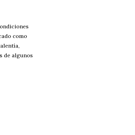
condiciones
tacado como
alentía,
os de algunos