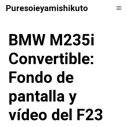
Saltar
Puresoieyamishikuto
Me
al
contenido
BMW M235i
Convertible:
Fondo de
pantalla y
vídeo del F23